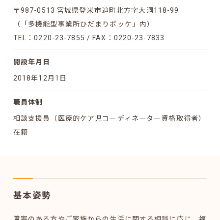
〒987-0513 宮城県登米市迫町北方字大洞118-99
（「多機能型事業所ひだまりポッケ」内）
お問い合わせ
TEL：0220-23-7855 / FAX：0220-23-7833
開設年月日
特定非営利活動法人アンソレイユ
2018年12月1日
〒987-0513
宮城県登米市迫町北方字大洞118-99
職員体制
0220-23-7855
TEL /
相談支援員（医療的ケア児コーディネーター資格取得者）
在籍
Copyright © ENSOLEILLE. All Rights Reserved.
基本姿勢
障害のある方やご家族からの生活に関する相談に応じ、福