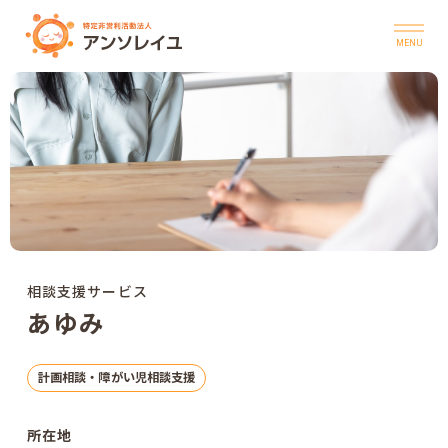
Skip
to
content
トップ
アンソレイユについて
運営事業所
お知らせ
相談支援サービス
あゆみ
公開情報
個人情報保護方針
計画相談・障がい児相談支援
サイト利用について
所在地