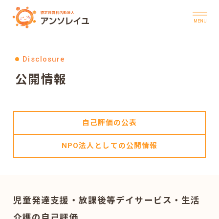
Skip
to
content
トップ
Disclosure
公開情報
アンソレイユについて
運営事業所
自己評価の公表
お知らせ
NPO法人としての公開情報
公開情報
個人情報保護方針
児童発達支援・放課後等デイサービス・生活
サイト利用について
介護の自己評価