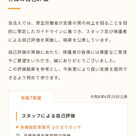
お問い合わせ
当法人では、厚生労働省が支援の質の向上を図ることを目
的に策定したガイドラインに基づき、スタッフ及び保護者
による自己評価を実施し、結果を公表しています。
特定非営利活動法人アンソレイユ
自己評価の実施にあたり、保護者の皆様には貴重なご意見
〒987-0513
宮城県登米市迫町北方字大洞118-99
やご要望をいただき、誠にありがとうございました。
0220-23-7855
この評価結果を参考とし、今後更により良い支援を提供で
TEL /
きるよう努めて参ります。
令和8年6月20日公表
令和7年度
Copyright © ENSOLEILLE. All Rights Reserved.
スタッフによる自己評価
多機能型事業所 ひだまりポッケ
児童発達支援部門の評価